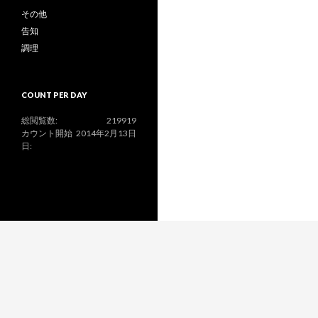
その他
告知
調理
COUNT PER DAY
総閲覧数:
219919
カウント開始
2014年2月13日
日: