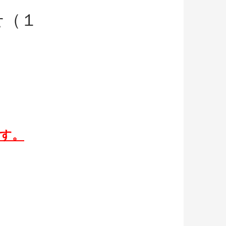
せ（１
す。